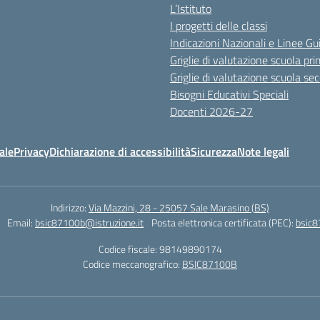
L’Istituto
I progetti delle classi
Indicazioni Nazionali e Linee Gu
Griglie di valutazione scuola pri
Griglie di valutazione scuola se
Bisogni Educativi Speciali
Docenti 2026-27
ale
Privacy
Dichiarazione di accessibilità
Sicurezza
Note legali
Indirizzo:
Via Mazzini, 28 - 25057 Sale Marasino (BS)
Email:
bsic87100b@istruzione.it
Posta elettronica certificata (PEC):
bsic8
Codice fiscale: 98149890174
Codice meccanografico:
BSIC87100B