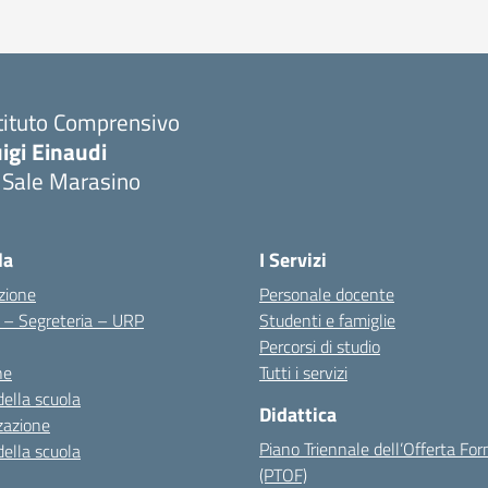
tituto Comprensivo
igi Einaudi
 Sale Marasino
Visita la pagina iniziale della scuola
la
I Servizi
zione
Personale docente
i – Segreteria – URP
Studenti e famiglie
Percorsi di studio
ne
Tutti i servizi
della scuola
Didattica
zazione
Piano Triennale dell’Offerta Fo
della scuola
(PTOF)