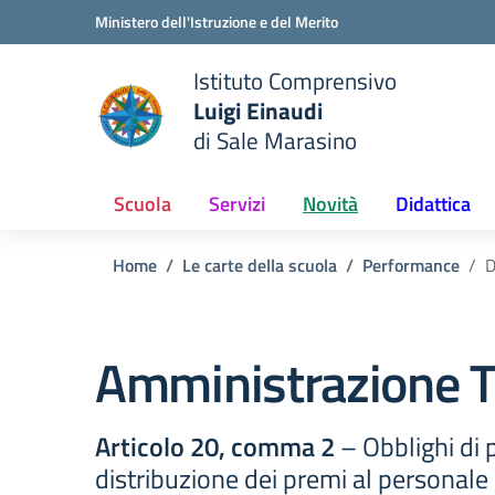
Vai ai contenuti
Vai al menu di navigazione
Vai al footer
Ministero dell'Istruzione e del Merito
Istituto Comprensivo
Luigi Einaudi
e della scuola
di Sale Marasino
— Visita la pagina iniziale del
Scuola
Servizi
Novità
Didattica
Home
Le carte della scuola
Performance
D
Amministrazione T
Articolo 20, comma 2
– Obblighi di p
distribuzione dei premi al personale