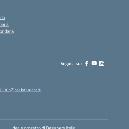
ida
maria
condaria
Seguici su:
7100b@pec.istruzione.it
Idea e progetto di Designers Italia