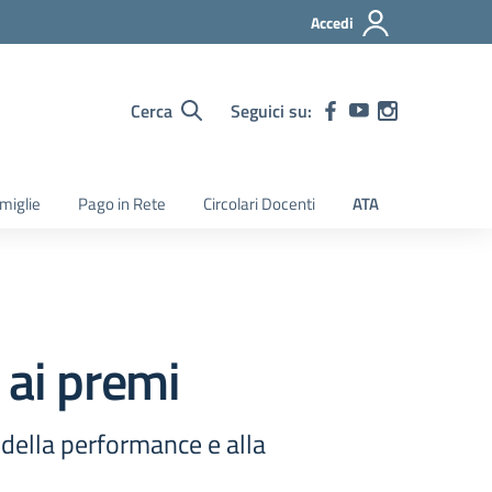
Accedi
Cerca
Seguici su:
amiglie
Pago in Rete
Circolari Docenti
ATA
i ai premi
e della performance e alla