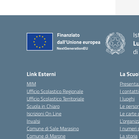
Is
Lu
di
— 
Link Esterni
La Scuo
MIM
Presenta
Ufficio Scolastico Regionale
I contatt
Ufficio Scolastico Territoriale
I luoghi
Scuola in Chiaro
Le perso
Iscrizioni On Line
Le carte 
Invalsi
L’organiz
Comune di Sale Marasino
I numeri 
Comune di Marone
La storia