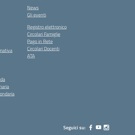
News
Gli eventi
Registro elettronico
Circolari Famiglie
Pago in Rete
Circolari Docenti
rmativa
ATA
ida
maria
condaria
Seguici su: