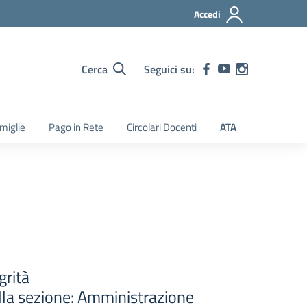
Accedi
Cerca
Seguici su:
amiglie
Pago in Rete
Circolari Docenti
ATA
grità
ella sezione: Amministrazione