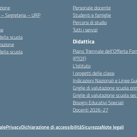
zione
Personale docente
i – Segreteria – URP
Studenti e famiglie
Percorsi di studio
ne
Tutti i servizi
della scuola
Didattica
zazione
Piano Triennale dell’Offerta Fo
della scuola
(PTOF)
L’Istituto
I progetti delle classi
Indicazioni Nazionali e Linee Gu
Griglie di valutazione scuola pri
Griglie di valutazione scuola se
Bisogni Educativi Speciali
Docenti 2026-27
ale
Privacy
Dichiarazione di accessibilità
Sicurezza
Note legali