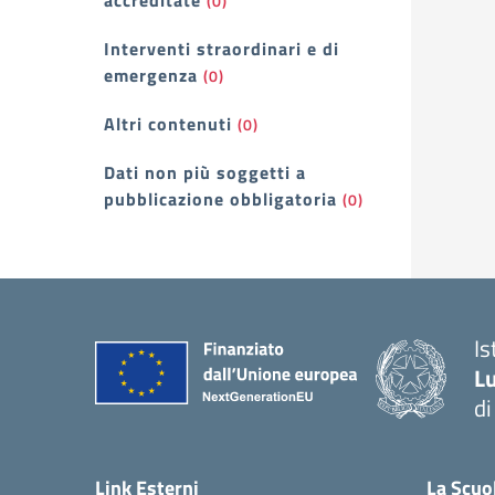
accreditate
(0)
Interventi straordinari e di
emergenza
(0)
Altri contenuti
(0)
Dati non più soggetti a
pubblicazione obbligatoria
(0)
Is
Lu
di
— 
Link Esterni
La Scuo