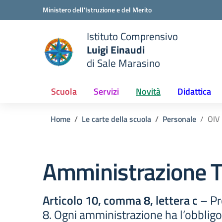
Vai ai contenuti
Vai al menu di navigazione
Vai al footer
Ministero dell'Istruzione e del Merito
Istituto Comprensivo
Luigi Einaudi
e della scuola
di Sale Marasino
— Visita la pagina iniziale del
Scuola
Servizi
Novità
Didattica
Home
Le carte della scuola
Personale
OIV
Amministrazione T
Articolo 10, comma 8, lettera c
– Pr
8. Ogni amministrazione ha l’obbligo 