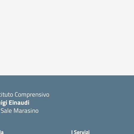
tituto Comprensivo
igi Einaudi
 Sale Marasino
Visita la pagina iniziale della scuola
la
I Servizi