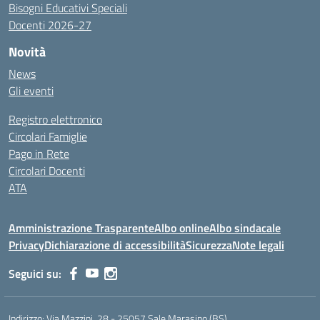
Bisogni Educativi Speciali
Docenti 2026-27
Novità
News
Gli eventi
Registro elettronico
Circolari Famiglie
Pago in Rete
Circolari Docenti
ATA
Amministrazione Trasparente
Albo online
Albo sindacale
Privacy
Dichiarazione di accessibilità
Sicurezza
Note legali
Seguici su:
Indirizzo:
Via Mazzini, 28 - 25057 Sale Marasino (BS)