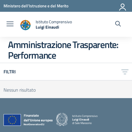
Vai ai contenuti
Vai al menu di navigazione
Vai al footer
Ministero dell'Istruzione e del Merito
Istituto Comprensivo
Luigi Einaudi
— Visita la pagina iniziale della scuola
Amministrazione Trasparente:
Performance
FILTRI
Nessun risultato
Istituto Comprensivo
Luigi Einaudi
di Sale Marasino
— Visita la pagina iniziale della scuola