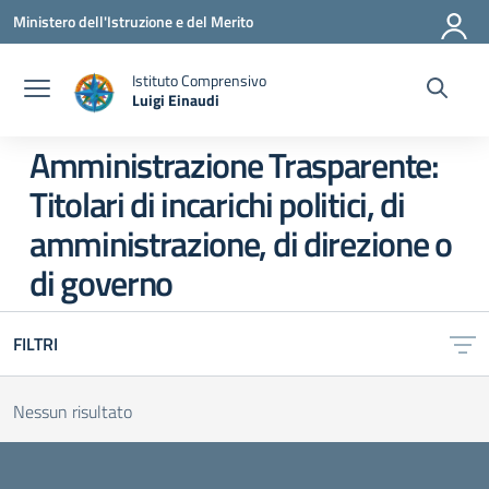
Vai ai contenuti
Vai al menu di navigazione
Vai al footer
Ministero dell'Istruzione e del Merito
Istituto Comprensivo
Luigi Einaudi
— Visita la pagina iniziale della scuola
Amministrazione Trasparente:
Titolari di incarichi politici, di
amministrazione, di direzione o
di governo
FILTRI
Nessun risultato