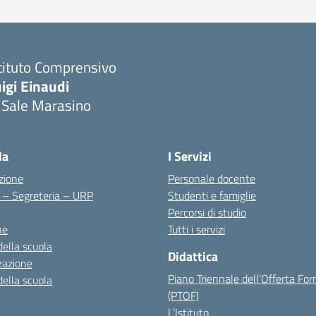
tituto Comprensivo
igi Einaudi
 Sale Marasino
Visita la pagina iniziale della scuola
la
I Servizi
zione
Personale docente
i – Segreteria – URP
Studenti e famiglie
Percorsi di studio
ne
Tutti i servizi
della scuola
Didattica
zazione
Piano Triennale dell’Offerta Fo
della scuola
(PTOF)
L’Istituto