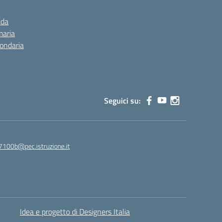
ida
maria
condaria
Seguici su:
7100b@pec.istruzione.it
Idea e progetto di Designers Italia