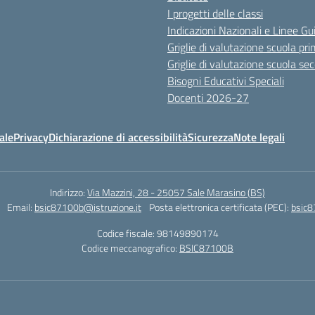
I progetti delle classi
Indicazioni Nazionali e Linee Gu
Griglie di valutazione scuola pri
Griglie di valutazione scuola se
Bisogni Educativi Speciali
Docenti 2026-27
ale
Privacy
Dichiarazione di accessibilità
Sicurezza
Note legali
Indirizzo:
Via Mazzini, 28 - 25057 Sale Marasino (BS)
Email:
bsic87100b@istruzione.it
Posta elettronica certificata (PEC):
bsic8
Codice fiscale: 98149890174
Codice meccanografico:
BSIC87100B