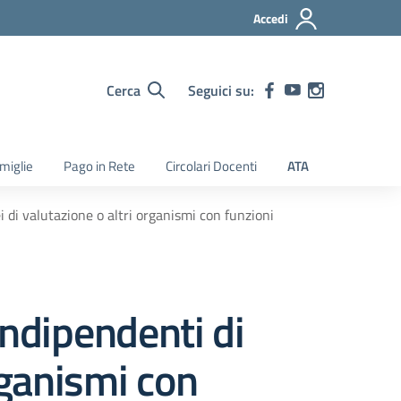
Accedi
Cerca
Seguici su:
amiglie
Pago in Rete
Circolari Docenti
ATA
 di valutazione o altri organismi con funzioni
ndipendenti di
rganismi con