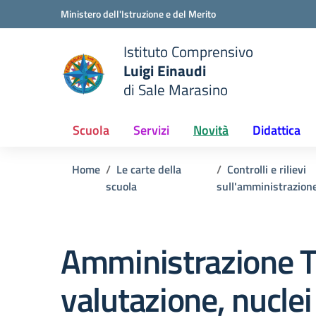
Vai ai contenuti
Vai al menu di navigazione
Vai al footer
Ministero dell'Istruzione e del Merito
Istituto Comprensivo
Luigi Einaudi
e della scuola
di Sale Marasino
— Visita la pagina iniziale del
Scuola
Servizi
Novità
Didattica
Home
Le carte della
Controlli e rilievi
scuola
sull'amministrazion
Amministrazione T
valutazione, nuclei