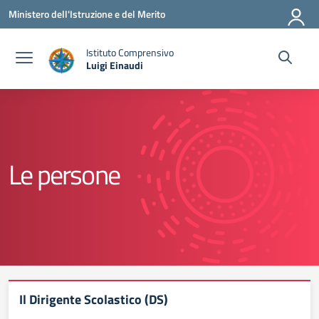
Vai ai contenuti
Vai al menu di navigazione
Vai al footer
Ministero dell'Istruzione e del Merito
Istituto Comprensivo
Luigi Einaudi
— Visita la pagina iniziale della scuola
Le persone
Il Dirigente Scolastico (DS)