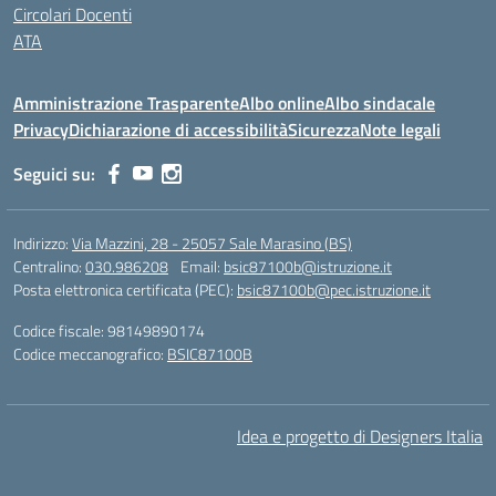
Circolari Docenti
ATA
Amministrazione Trasparente
Albo online
Albo sindacale
Privacy
Dichiarazione di accessibilità
Sicurezza
Note legali
Seguici su:
Indirizzo:
Via Mazzini, 28 - 25057 Sale Marasino (BS)
Centralino:
030.986208
Email:
bsic87100b@istruzione.it
Posta elettronica certificata (PEC):
bsic87100b@pec.istruzione.it
Codice fiscale: 98149890174
Codice meccanografico:
BSIC87100B
Idea e progetto di Designers Italia