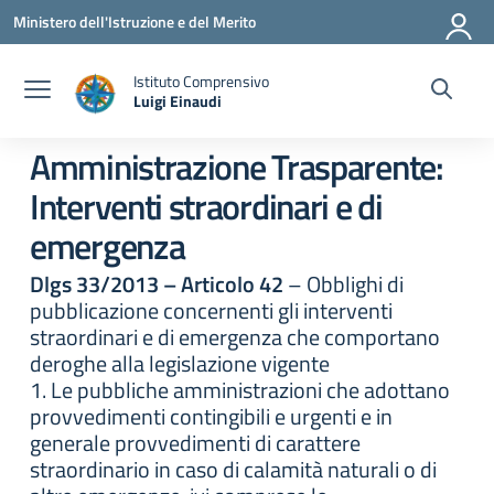
Vai ai contenuti
Vai al menu di navigazione
Vai al footer
Ministero dell'Istruzione e del Merito
Istituto Comprensivo
Luigi Einaudi
— Visita la pagina iniziale della scuola
Amministrazione Trasparente:
Interventi straordinari e di
emergenza
Dlgs 33/2013 – Articolo 42
– Obblighi di
pubblicazione concernenti gli interventi
straordinari e di emergenza che comportano
deroghe alla legislazione vigente
1. Le pubbliche amministrazioni che adottano
provvedimenti contingibili e urgenti e in
generale provvedimenti di carattere
straordinario in caso di calamità naturali o di