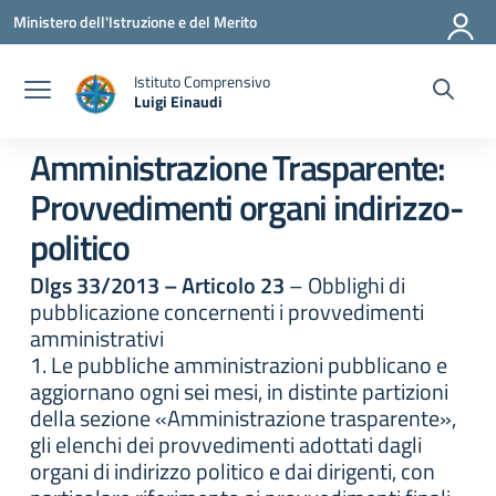
Vai ai contenuti
Vai al menu di navigazione
Vai al footer
Ministero dell'Istruzione e del Merito
Istituto Comprensivo
Luigi Einaudi
— Visita la pagina iniziale della scuola
Amministrazione Trasparente:
Provvedimenti organi indirizzo-
politico
Dlgs 33/2013 – Articolo 23
– Obblighi di
pubblicazione concernenti i provvedimenti
amministrativi
1. Le pubbliche amministrazioni pubblicano e
aggiornano ogni sei mesi, in distinte partizioni
della sezione «Amministrazione trasparente»,
gli elenchi dei provvedimenti adottati dagli
organi di indirizzo politico e dai dirigenti, con