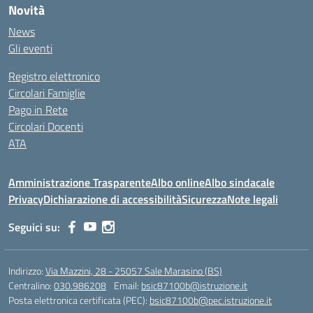
Novità
News
Gli eventi
Registro elettronico
Circolari Famiglie
Pago in Rete
Circolari Docenti
ATA
Amministrazione Trasparente
Albo online
Albo sindacale
Privacy
Dichiarazione di accessibilità
Sicurezza
Note legali
Seguici su:
Indirizzo:
Via Mazzini, 28 - 25057 Sale Marasino (BS)
Centralino:
030.986208
Email:
bsic87100b@istruzione.it
Posta elettronica certificata (PEC):
bsic87100b@pec.istruzione.it