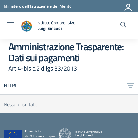
Vai ai contenuti
Vai al menu di navigazione
Vai al footer
Ministero dell'Istruzione e del Merito
Istituto Comprensivo
Luigi Einaudi
— Visita la pagina iniziale della scuola
Amministrazione Trasparente:
Dati sui pagamenti
Art.4-bis c.2 d.lgs 33/2013
FILTRI
Nessun risultato
Istituto Comprensivo
Luigi Einaudi