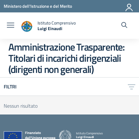
Vai ai contenuti
Vai al menu di navigazione
Vai al footer
Ministero dell'Istruzione e del Merito
Istituto Comprensivo
Luigi Einaudi
— Visita la pagina iniziale della scuola
Amministrazione Trasparente:
Titolari di incarichi dirigenziali
(dirigenti non generali)
FILTRI
Nessun risultato
Istituto Comprensivo
Luigi Einaudi