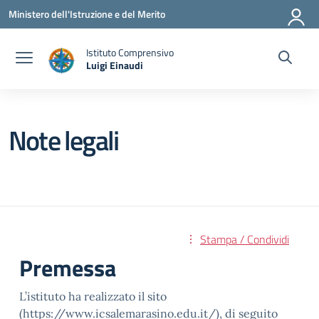
Vai ai contenuti
Vai al menu di navigazione
Vai al footer
Ministero dell'Istruzione e del Merito
Istituto Comprensivo
Luigi Einaudi
— Visita la pagina iniziale della scuola
Note legali
Stampa / Condividi
Premessa
L’istituto ha realizzato il sito
(https://www.icsalemarasino.edu.it/), di seguito