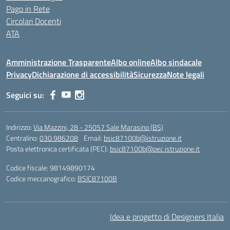
Pago in Rete
Circolari Docenti
ATA
Amministrazione Trasparente
Albo online
Albo sindacale
Privacy
Dichiarazione di accessibilità
Sicurezza
Note legali
Seguici su:
Indirizzo:
Via Mazzini, 28 - 25057 Sale Marasino (BS)
Centralino:
030.986208
Email:
bsic87100b@istruzione.it
Posta elettronica certificata (PEC):
bsic87100b@pec.istruzione.it
Codice fiscale: 98149890174
Codice meccanografico:
BSIC87100B
Idea e progetto di Designers Italia