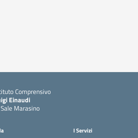
tituto Comprensivo
igi Einaudi
 Sale Marasino
Visita la pagina iniziale della scuola
la
I Servizi