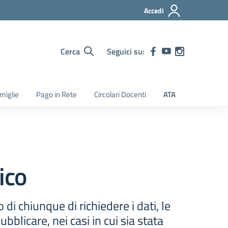
Accedi
Cerca
Seguici su:
amiglie
Pago in Rete
Circolari Docenti
ATA
ico
 di chiunque di richiedere i dati, le
blicare, nei casi in cui sia stata