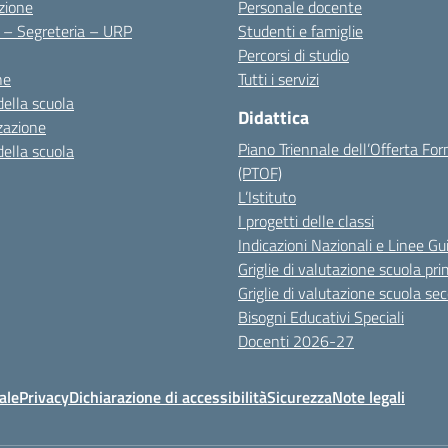
zione
Personale docente
i – Segreteria – URP
Studenti e famiglie
Percorsi di studio
ne
Tutti i servizi
della scuola
Didattica
zazione
Piano Triennale dell’Offerta Fo
della scuola
(PTOF)
L’Istituto
I progetti delle classi
Indicazioni Nazionali e Linee Gu
Griglie di valutazione scuola pri
Griglie di valutazione scuola se
Bisogni Educativi Speciali
Docenti 2026-27
ale
Privacy
Dichiarazione di accessibilità
Sicurezza
Note legali