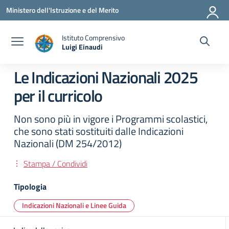
Vai ai contenuti
Vai al menu di navigazione
Vai al footer
Ministero dell'Istruzione e del Merito
Istituto Comprensivo
Luigi Einaudi
— Visita la pagina iniziale della scuola
Le Indicazioni Nazionali 2025
per il curricolo
Non sono più in vigore i Programmi scolastici,
che sono stati sostituiti dalle Indicazioni
Nazionali (DM 254/2012)
Stampa / Condividi
Tipologia
Indicazioni Nazionali e Linee Guida