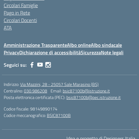
Circolari Famiglie
Pago in Rete
Circolari Docenti
ATA
Amministrazione Trasparente
Albo online
Albo sindacale
Privacy
Dichiarazione di accessibilità
Sicurezza
Note legali
Seguici su:
Indirizzo:
Via Mazzini, 28 - 25057 Sale Marasino (BS)
Centralino:
030.986208
Email:
bsic87100b@istruzione.it
Posta elettronica certificata (PEC):
bsic87100b@pec.istruzione.it
Codice fiscale: 98149890174
Codice meccanografico:
BSIC87100B
Idea e progetto di Designers Italia