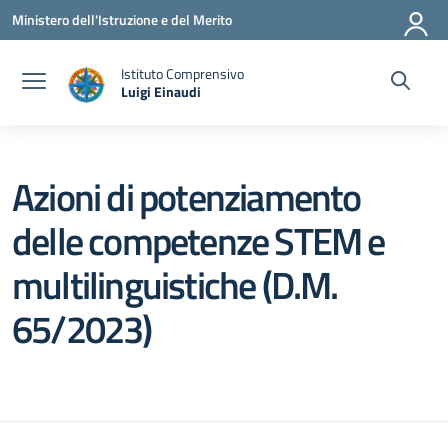
Vai ai contenuti
Vai al menu di navigazione
Vai al footer
Ministero dell'Istruzione e del Merito
Istituto Comprensivo
Luigi Einaudi
— Visita la pagina iniziale della scuola
Azioni di potenziamento
delle competenze STEM e
multilinguistiche (D.M.
65/2023)