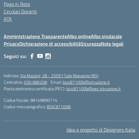
Pago in Rete
Circolari Docenti
ATA
Amministrazione Trasparente
Albo online
Albo sindacale
Privacy
Dichiarazione di accessibilità
Sicurezza
Note legali
Seguici su:
Indirizzo:
Via Mazzini, 28 - 25057 Sale Marasino (BS)
Centralino:
030.986208
Email:
bsic87100b@istruzione.it
Posta elettronica certificata (PEC):
bsic87100b@pec.istruzione.it
Codice fiscale: 98149890174
Codice meccanografico:
BSIC87100B
Idea e progetto di Designers Italia