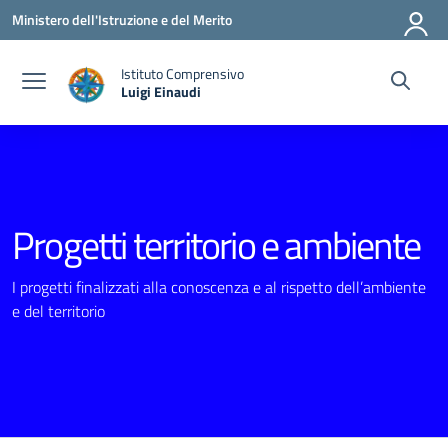
Vai ai contenuti
Vai al menu di navigazione
Vai al footer
Ministero dell'Istruzione e del Merito
Istituto Comprensivo
Luigi Einaudi
— Visita la pagina iniziale della scuola
Progetti territorio e ambiente
I progetti finalizzati alla conoscenza e al rispetto dell’ambiente
e del territorio