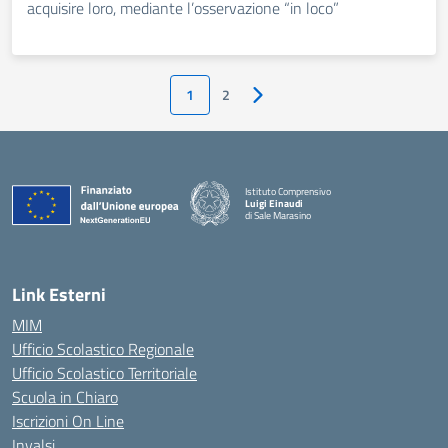
acquisire loro, mediante l’osservazione “in loco”
1
2
Pagina successiva
Istituto Comprensivo
Luigi Einaudi
di Sale Marasino
— Visita la pagina iniziale della scuola
Link Esterni
MIM
Ufficio Scolastico Regionale
Ufficio Scolastico Territoriale
Scuola in Chiaro
Iscrizioni On Line
Invalsi