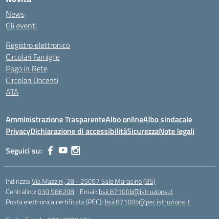
News
Gli eventi
Registro elettronico
Circolari Famiglie
Pago in Rete
Circolari Docenti
ATA
Amministrazione Trasparente
Albo online
Albo sindacale
Privacy
Dichiarazione di accessibilità
Sicurezza
Note legali
Seguici su:
Indirizzo:
Via Mazzini, 28 - 25057 Sale Marasino (BS)
Centralino:
030.986208
Email:
bsic87100b@istruzione.it
Posta elettronica certificata (PEC):
bsic87100b@pec.istruzione.it