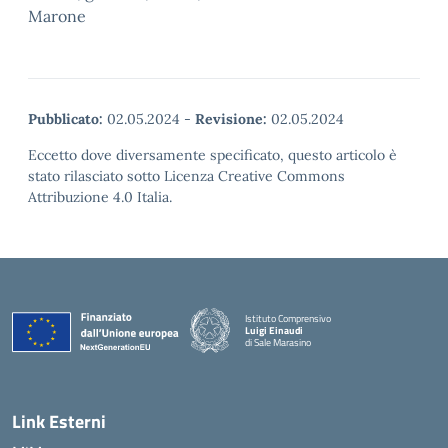
Marone
Pubblicato:
02.05.2024
-
Revisione:
02.05.2024
Eccetto dove diversamente specificato, questo articolo è
stato rilasciato sotto Licenza Creative Commons
Attribuzione 4.0 Italia.
Istituto Comprensivo
Luigi Einaudi
di Sale Marasino
— Visita la pagina iniziale della scuola
Link Esterni