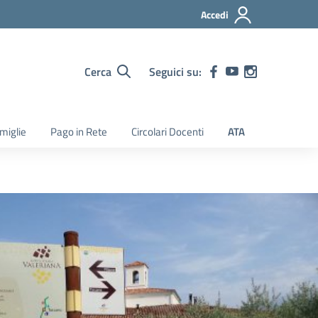
Accedi
Cerca
Seguici su:
amiglie
Pago in Rete
Circolari Docenti
ATA