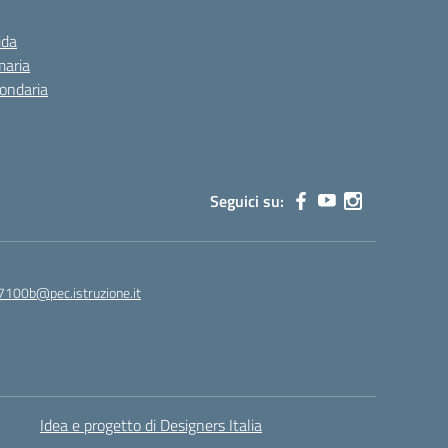
ida
maria
condaria
Seguici su:
7100b@pec.istruzione.it
Idea e progetto di Designers Italia