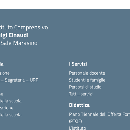
tituto Comprensivo
igi Einaudi
 Sale Marasino
Visita la pagina iniziale della scuola
la
I Servizi
zione
Personale docente
i – Segreteria – URP
Studenti e famiglie
Percorsi di studio
ne
Tutti i servizi
della scuola
Didattica
zazione
Piano Triennale dell’Offerta Fo
della scuola
(PTOF)
L’Istituto