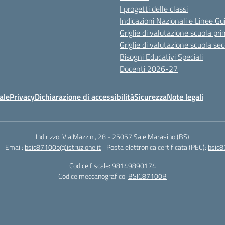
I progetti delle classi
Indicazioni Nazionali e Linee Gu
Griglie di valutazione scuola pri
Griglie di valutazione scuola se
Bisogni Educativi Speciali
Docenti 2026-27
ale
Privacy
Dichiarazione di accessibilità
Sicurezza
Note legali
Indirizzo:
Via Mazzini, 28 - 25057 Sale Marasino (BS)
Email:
bsic87100b@istruzione.it
Posta elettronica certificata (PEC):
bsic8
Codice fiscale: 98149890174
Codice meccanografico:
BSIC87100B