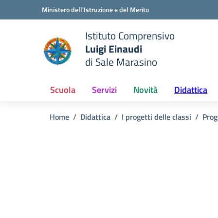
Vai ai contenuti
Vai al menu di navigazione
Vai al footer
Ministero dell'Istruzione e del Merito
Istituto Comprensivo
Luigi Einaudi
e della scuola
di Sale Marasino
— Visita la pagina iniziale del
Scuola
Servizi
Novità
Didattica
Home
Didattica
I progetti delle classi
Prog