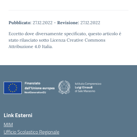
Pubblicato:
27.12.2022
-
Revisione:
27.12.2022
Eccetto dove diversamente specificato, questo articolo è
stato rilasciato sotto Licenza Creative Commons
Attribuzione 4.0 Italia.
Istituto Comprensivo
Luigi Einaudi
di Sale Marasino
— Visita la pagina iniziale della scuola
Link Esterni
MIM
Ufficio Scolastico Regionale