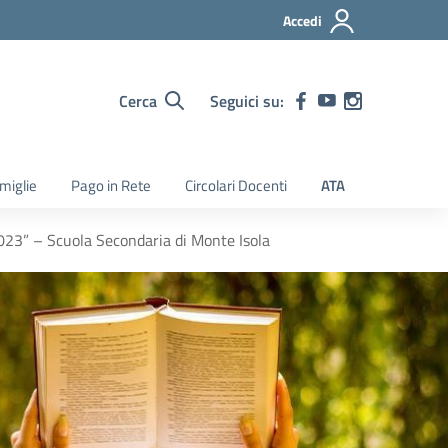
Accedi
Cerca
Seguici su:
amiglie
Pago in Rete
Circolari Docenti
ATA
2023” – Scuola Secondaria di Monte Isola