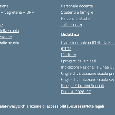
zione
Personale docente
i – Segreteria – URP
Studenti e famiglie
Percorsi di studio
ne
Tutti i servizi
della scuola
Didattica
zazione
Piano Triennale dell’Offerta Fo
della scuola
(PTOF)
L’Istituto
I progetti delle classi
Indicazioni Nazionali e Linee Gu
Griglie di valutazione scuola pri
Griglie di valutazione scuola se
Bisogni Educativi Speciali
Docenti 2026-27
ale
Privacy
Dichiarazione di accessibilità
Sicurezza
Note legali