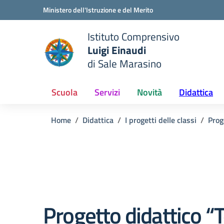
Vai ai contenuti
Vai al menu di navigazione
Vai al footer
Ministero dell'Istruzione e del Merito
Istituto Comprensivo
Luigi Einaudi
e della scuola
di Sale Marasino
— Visita la pagina iniziale del
Scuola
Servizi
Novità
Didattica
Home
Didattica
I progetti delle classi
Prog
Progetto didattico 