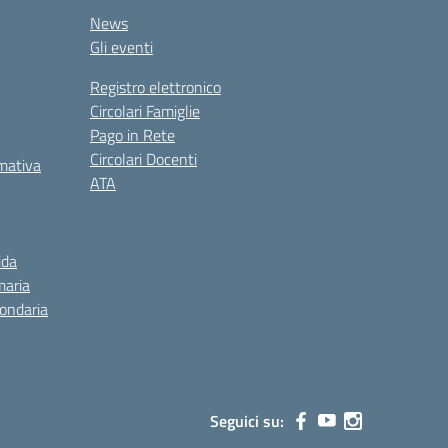
News
Gli eventi
Registro elettronico
Circolari Famiglie
Pago in Rete
Circolari Docenti
rmativa
ATA
ida
maria
condaria
Seguici su: