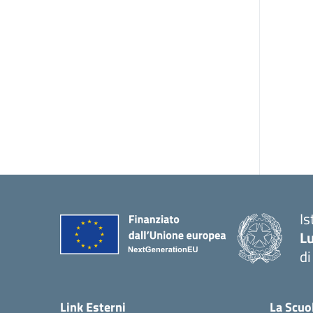
Is
Lu
di
— 
Link Esterni
La Scuo