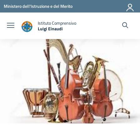
Vai ai contenuti
Vai al menu di navigazione
Vai al footer
Ministero dell'Istruzione e del Merito
Istituto Comprensivo
Luigi Einaudi
— Visita la pagina iniziale della scuola