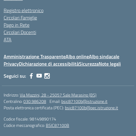
Registro elettronico
Circolari Famiglie
Pago in Rete
Circolari Docenti
ATA
Amministrazione Trasparente
Albo online
Albo sindacale
Privacy
Dichiarazione di accessibilità
Sicurezza
Note legali
Seguici su:
Indirizzo:
Via Mazzini, 28 - 25057 Sale Marasino (BS)
Centralino:
030.986208
Email:
bsic87100b@istruzione.it
Posta elettronica certificata (PEC):
bsic87100b@pec.istruzione.it
Codice fiscale: 98149890174
Codice meccanografico:
BSIC87100B