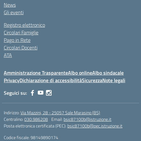
News
Gli eventi
Registro elettronico
Circolari Famiglie
Pago in Rete
Circolari Docenti
ATA
Amministrazione Trasparente
Albo online
Albo sindacale
Privacy
Dichiarazione di accessibilità
Sicurezza
Note legali
Seguici su:
Indirizzo:
Via Mazzini, 28 - 25057 Sale Marasino (BS)
Centralino:
030.986208
Email:
bsic87100b@istruzione.it
Posta elettronica certificata (PEC):
bsic87100b@pec.istruzione.it
Codice fiscale: 98149890174