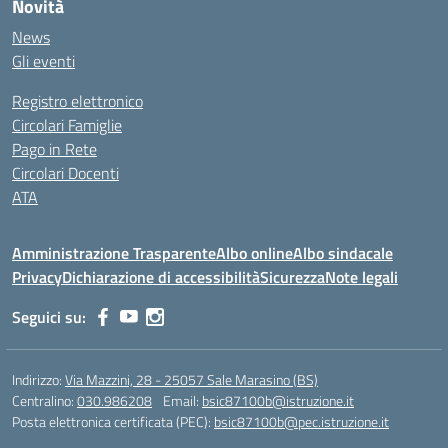
Novità
News
Gli eventi
Registro elettronico
Circolari Famiglie
Pago in Rete
Circolari Docenti
ATA
Amministrazione Trasparente
Albo online
Albo sindacale
Privacy
Dichiarazione di accessibilità
Sicurezza
Note legali
Seguici su:
Indirizzo:
Via Mazzini, 28 - 25057 Sale Marasino (BS)
Centralino:
030.986208
Email:
bsic87100b@istruzione.it
Posta elettronica certificata (PEC):
bsic87100b@pec.istruzione.it