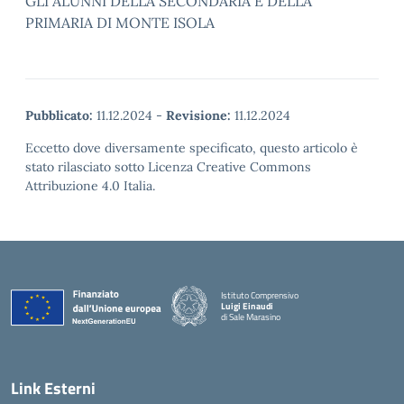
GLI ALUNNI DELLA SECONDARIA E DELLA
PRIMARIA DI MONTE ISOLA
Pubblicato:
11.12.2024
-
Revisione:
11.12.2024
Eccetto dove diversamente specificato, questo articolo è
stato rilasciato sotto Licenza Creative Commons
Attribuzione 4.0 Italia.
Istituto Comprensivo
Luigi Einaudi
di Sale Marasino
— Visita la pagina iniziale della scuola
Link Esterni