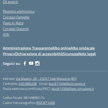
Gli eventi
Registro elettronico
Circolari Famiglie
Pago in Rete
Circolari Docenti
ATA
Amministrazione Trasparente
Albo online
Albo sindacale
Privacy
Dichiarazione di accessibilità
Sicurezza
Note legali
Seguici su:
Indirizzo:
Via Mazzini, 28 - 25057 Sale Marasino (BS)
Centralino:
030.986208
Email:
bsic87100b@istruzione.it
Posta elettronica certificata (PEC):
bsic87100b@pec.istruzione.it
Codice fiscale: 98149890174
Codice meccanografico:
BSIC87100B