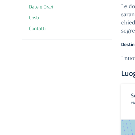
Le do
Date e Orari
saran
Costi
chied
Contatti
segre
Destin
I nuov
Luo
S
vi