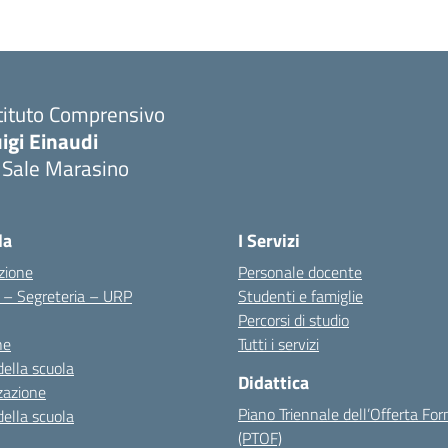
tituto Comprensivo
igi Einaudi
 Sale Marasino
Visita la pagina iniziale della scuola
la
I Servizi
zione
Personale docente
i – Segreteria – URP
Studenti e famiglie
Percorsi di studio
ne
Tutti i servizi
della scuola
Didattica
zazione
Piano Triennale dell’Offerta Fo
della scuola
(PTOF)