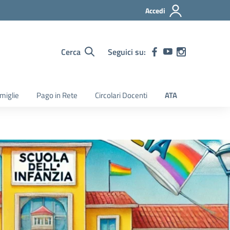
Accedi
Cerca
Seguici su:
amiglie
Pago in Rete
Circolari Docenti
ATA