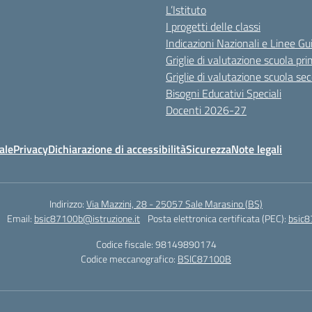
L’Istituto
I progetti delle classi
Indicazioni Nazionali e Linee Gu
Griglie di valutazione scuola pri
Griglie di valutazione scuola se
Bisogni Educativi Speciali
Docenti 2026-27
ale
Privacy
Dichiarazione di accessibilità
Sicurezza
Note legali
Indirizzo:
Via Mazzini, 28 - 25057 Sale Marasino (BS)
Email:
bsic87100b@istruzione.it
Posta elettronica certificata (PEC):
bsic8
Codice fiscale: 98149890174
Codice meccanografico:
BSIC87100B