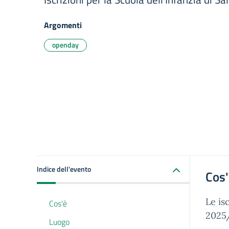
Argomenti
openday
Indice dell'evento
Cos
Le is
Cos'è
2025/
Luogo