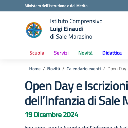
Vai ai contenuti
Vai al menu di navigazione
Vai al footer
Ministero dell'Istruzione e del Merito
Istituto Comprensivo
Luigi Einaudi
e della scuola
di Sale Marasino
— Visita la pagina iniziale del
Scuola
Servizi
Novità
Didattica
Home
Novità
Calendario eventi
Open Day e
Open Day e Iscrizion
dell’Infanzia di Sale
19 Dicembre 2024
Iscrizioni per la Scuola dell'Infanzia di S