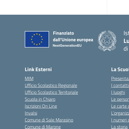
Is
Lu
di
— 
Link Esterni
La Scuo
MIM
Presenta
Ufficio Scolastico Regionale
I contatt
Ufficio Scolastico Territoriale
I luoghi
Scuola in Chiaro
Le perso
Iscrizioni On Line
Le carte 
Invalsi
L’organiz
Comune di Sale Marasino
I numeri 
Comune di Marone
La storia