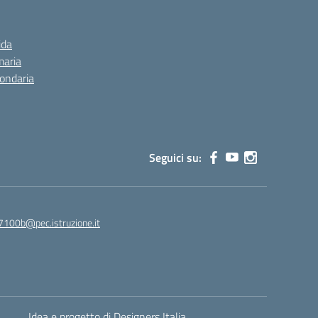
ida
maria
condaria
Seguici su:
7100b@pec.istruzione.it
Idea e progetto di Designers Italia