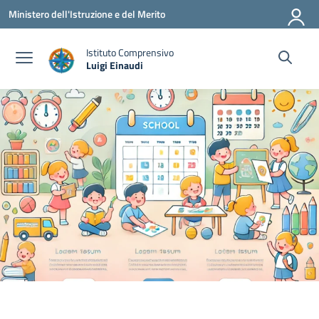
Vai ai contenuti
Vai al menu di navigazione
Vai al footer
Ministero dell'Istruzione e del Merito
Istituto Comprensivo
Luigi Einaudi
— Visita la pagina iniziale della scuola