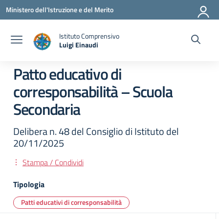
Vai ai contenuti
Vai al menu di navigazione
Vai al footer
Ministero dell'Istruzione e del Merito
Istituto Comprensivo
Luigi Einaudi
— Visita la pagina iniziale della scuola
Patto educativo di
corresponsabilità – Scuola
Secondaria
Delibera n. 48 del Consiglio di Istituto del
20/11/2025
Stampa / Condividi
Tipologia
Patti educativi di corresponsabilità