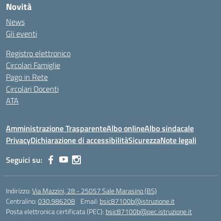
Novità
News
Gli eventi
Registro elettronico
Circolari Famiglie
Pago in Rete
Circolari Docenti
ATA
Amministrazione Trasparente
Albo online
Albo sindacale
Privacy
Dichiarazione di accessibilità
Sicurezza
Note legali
Seguici su:
Indirizzo:
Via Mazzini, 28 - 25057 Sale Marasino (BS)
Centralino:
030.986208
Email:
bsic87100b@istruzione.it
Posta elettronica certificata (PEC):
bsic87100b@pec.istruzione.it