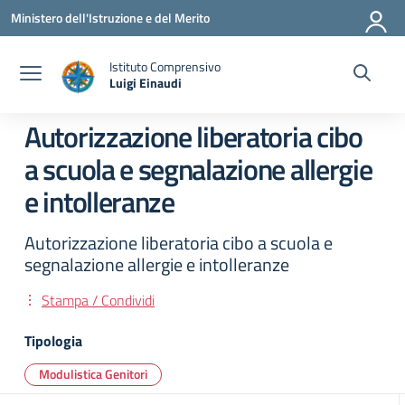
Vai ai contenuti
Vai al menu di navigazione
Vai al footer
Ministero dell'Istruzione e del Merito
Istituto Comprensivo
Luigi Einaudi
— Visita la pagina iniziale della scuola
Autorizzazione liberatoria cibo
a scuola e segnalazione allergie
e intolleranze
Autorizzazione liberatoria cibo a scuola e
segnalazione allergie e intolleranze
Stampa / Condividi
Tipologia
Modulistica Genitori