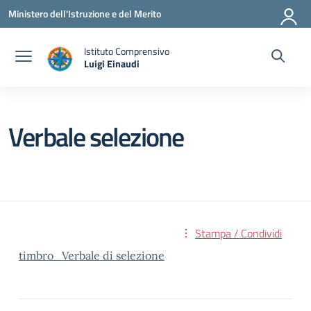
Vai ai contenuti
Vai al menu di navigazione
Vai al footer
Ministero dell'Istruzione e del Merito
Istituto Comprensivo
Luigi Einaudi
— Visita la pagina iniziale della scuola
Verbale selezione
Stampa / Condividi
timbro_Verbale di selezione