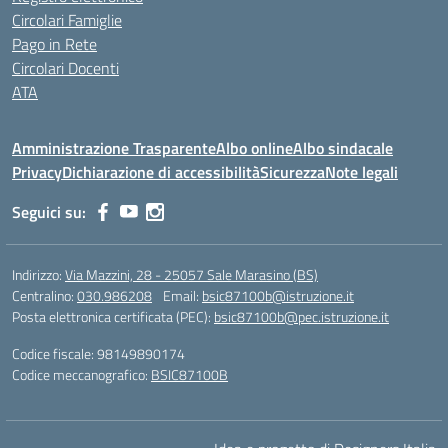
Circolari Famiglie
Pago in Rete
Circolari Docenti
ATA
Amministrazione Trasparente
Albo online
Albo sindacale
Privacy
Dichiarazione di accessibilità
Sicurezza
Note legali
Seguici su:
Indirizzo:
Via Mazzini, 28 - 25057 Sale Marasino (BS)
Centralino:
030.986208
Email:
bsic87100b@istruzione.it
Posta elettronica certificata (PEC):
bsic87100b@pec.istruzione.it
Codice fiscale: 98149890174
Codice meccanografico:
BSIC87100B