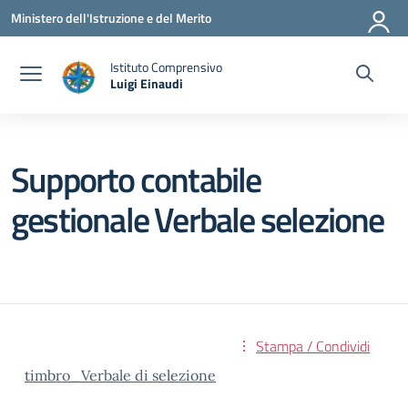
Vai ai contenuti
Vai al menu di navigazione
Vai al footer
Ministero dell'Istruzione e del Merito
Istituto Comprensivo
Luigi Einaudi
— Visita la pagina iniziale della scuola
Supporto contabile
gestionale Verbale selezione
Stampa / Condividi
timbro_Verbale di selezione