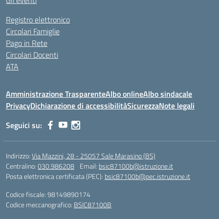
Gli eventi
Registro elettronico
Circolari Famiglie
Pago in Rete
Circolari Docenti
ATA
Amministrazione Trasparente
Albo online
Albo sindacale
Privacy
Dichiarazione di accessibilità
Sicurezza
Note legali
Seguici su:
Indirizzo:
Via Mazzini, 28 - 25057 Sale Marasino (BS)
Centralino:
030.986208
Email:
bsic87100b@istruzione.it
Posta elettronica certificata (PEC):
bsic87100b@pec.istruzione.it
Codice fiscale: 98149890174
Codice meccanografico:
BSIC87100B