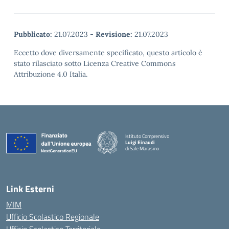
Pubblicato:
21.07.2023
-
Revisione:
21.07.2023
Eccetto dove diversamente specificato, questo articolo è
stato rilasciato sotto Licenza Creative Commons
Attribuzione 4.0 Italia.
Istituto Comprensivo
Luigi Einaudi
di Sale Marasino
— Visita la pagina iniziale della scuola
Link Esterni
MIM
Ufficio Scolastico Regionale