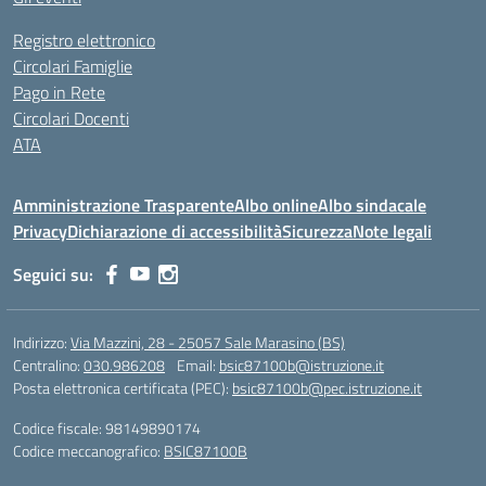
Registro elettronico
Circolari Famiglie
Pago in Rete
Circolari Docenti
ATA
Amministrazione Trasparente
Albo online
Albo sindacale
Privacy
Dichiarazione di accessibilità
Sicurezza
Note legali
Seguici su:
Indirizzo:
Via Mazzini, 28 - 25057 Sale Marasino (BS)
Centralino:
030.986208
Email:
bsic87100b@istruzione.it
Posta elettronica certificata (PEC):
bsic87100b@pec.istruzione.it
Codice fiscale: 98149890174
Codice meccanografico:
BSIC87100B