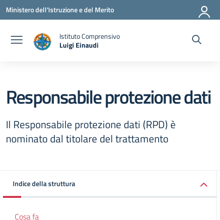
Vai ai contenuti
Vai al menu di navigazione
Vai al footer
Ministero dell'Istruzione e del Merito
Istituto Comprensivo
Luigi Einaudi
— Visita la pagina iniziale della scuola
Responsabile protezione dati
Il Responsabile protezione dati (RPD) è
nominato dal titolare del trattamento
Indice della struttura
Cosa fa