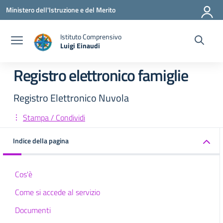
Vai ai contenuti
Vai al menu di navigazione
Vai al footer
Ministero dell'Istruzione e del Merito
Istituto Comprensivo
Luigi Einaudi
— Visita la pagina iniziale della scuola
Registro elettronico famiglie
Registro Elettronico Nuvola
Stampa / Condividi
Indice della pagina
Cos'è
Come si accede al servizio
Documenti