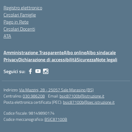
Registro elettronico
Circolari Famiglie
Pago in Rete
Circolari Docenti
ATA
Amministrazione Trasparente
Albo online
Albo sindacale
Privacy
Dichiarazione di accessibilità
Sicurezza
Note legali
Seguici su:
Indirizzo:
Via Mazzini, 28 - 25057 Sale Marasino (BS)
Centralino:
030.986208
Email:
bsic87100b@istruzione.it
Posta elettronica certificata (PEC):
bsic87100b@pec.istruzione.it
Codice fiscale: 98149890174
Codice meccanografico:
BSIC87100B