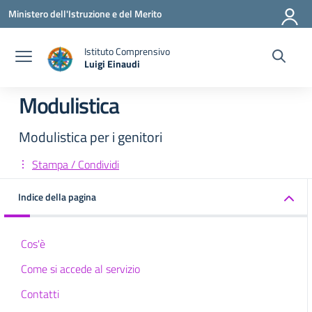
Vai ai contenuti
Vai al menu di navigazione
Vai al footer
Ministero dell'Istruzione e del Merito
Istituto Comprensivo
Luigi Einaudi
— Visita la pagina iniziale della scuola
Modulistica
Modulistica per i genitori
Stampa / Condividi
Indice della pagina
Cos'è
Come si accede al servizio
Contatti