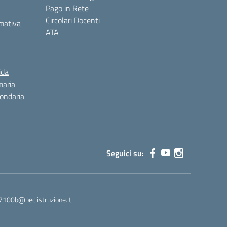
Pago in Rete
Circolari Docenti
rmativa
ATA
ida
maria
condaria
Seguici su:
7100b@pec.istruzione.it