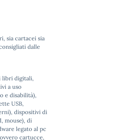
i, sia cartacei sia
consigliati dalle
ibri digitali,
ivi a uso
 e disabilità),
vette USB,
), dispositivi di
d, mouse), di
ware legato al pc
 ovvero cartucce,