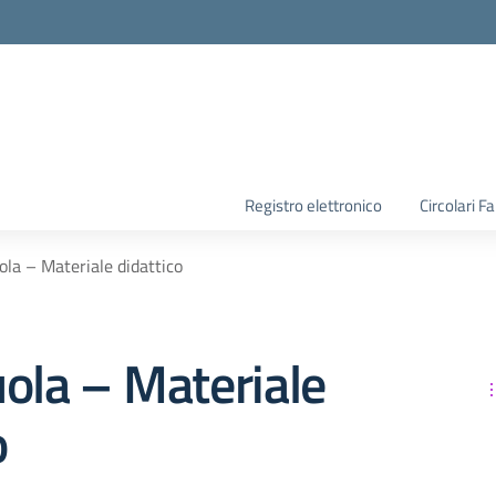
la scuola
Registro elettronico
Circolari F
ola – Materiale didattico
ola – Materiale
o