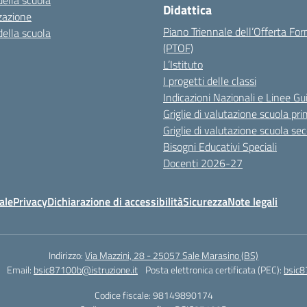
della scuola
Didattica
zazione
Piano Triennale dell’Offerta Fo
della scuola
(PTOF)
L’Istituto
I progetti delle classi
Indicazioni Nazionali e Linee Gu
Griglie di valutazione scuola pri
Griglie di valutazione scuola se
Bisogni Educativi Speciali
Docenti 2026-27
ale
Privacy
Dichiarazione di accessibilità
Sicurezza
Note legali
Indirizzo:
Via Mazzini, 28 - 25057 Sale Marasino (BS)
Email:
bsic87100b@istruzione.it
Posta elettronica certificata (PEC):
bsic8
Codice fiscale: 98149890174