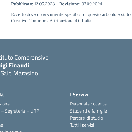
Pubblicato:
12.05.2023
-
Revisione:
07.09.2024
Eccetto dove diversamente specificato, questo articolo è stato 
Creative Commons Attribuzione 4.0 Italia.
tituto Comprensivo
igi Einaudi
 Sale Marasino
Visita la pagina iniziale della scuola
la
I Servizi
zione
Personale docente
i – Segreteria – URP
Studenti e famiglie
Percorsi di studio
ne
Tutti i servizi