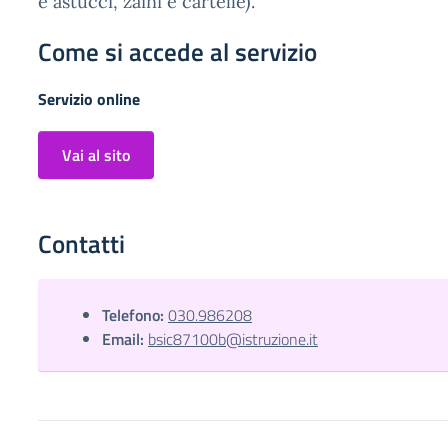
e astucci, zaini e cartelle).
Come si accede al servizio
Servizio online
Vai al sito
Contatti
Telefono:
030.986208
Email:
bsic87100b@istruzione.it