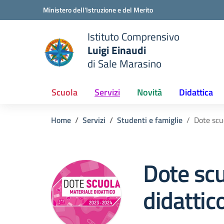
Vai ai contenuti
Vai al menu di navigazione
Vai al footer
Ministero dell'Istruzione e del Merito
Istituto Comprensivo
Luigi Einaudi
e della scuola
di Sale Marasino
— Visita la pagina iniziale del
Scuola
Servizi
Novità
Didattica
Home
Servizi
Studenti e famiglie
Dote scu
Dote scu
didattic