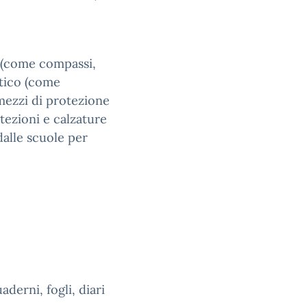
o (come compassi,
stico (come
 mezzi di protezione
otezioni e calzature
dalle scuole per
derni, fogli, diari