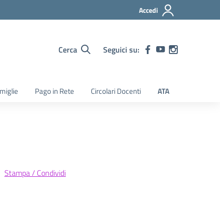
Accedi
Cerca
Seguici su:
amiglie
Pago in Rete
Circolari Docenti
ATA
Stampa / Condividi