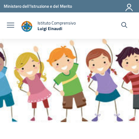
Vai ai contenuti
Vai al menu di navigazione
Vai al footer
Ministero dell'Istruzione e del Merito
Istituto Comprensivo
Luigi Einaudi
— Visita la pagina iniziale della scuola