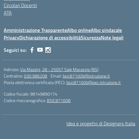
Circolari Docenti
ATA
Amministrazione Trasparente
Albo online
Albo sindacale
Privacy
Dichiarazione di accessibilità
Sicurezza
Note legali
Seguici su:
Indirizzo:
Via Mazzini, 28 - 25057 Sale Marasino (BS)
Centralino:
030.986208
Email:
bsic87100b@istruzione.it
Posta elettronica certificata (PEC):
bsic87100b@pec.istruzione.it
Codice fiscale: 98149890174
Codice meccanografico:
BSIC87100B
Idea e progetto di Designers Italia