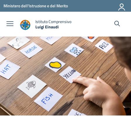
Vai ai contenuti
Vai al menu di navigazione
Vai al footer
Ministero dell'Istruzione e del Merito
Istituto Comprensivo
Luigi Einaudi
— Visita la pagina iniziale della scuola