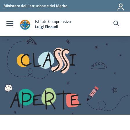
Vai ai contenuti
Vai al menu di navigazione
Vai al footer
Ministero dell'Istruzione e del Merito
Istituto Comprensivo
Luigi Einaudi
— Visita la pagina iniziale della scuola