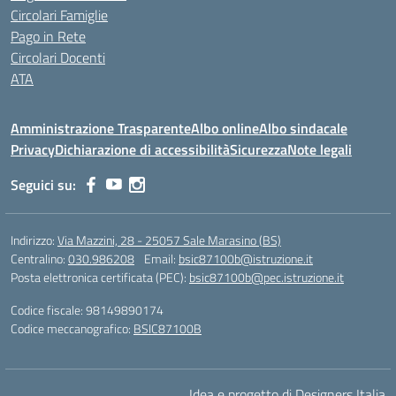
Circolari Famiglie
Pago in Rete
Circolari Docenti
ATA
Amministrazione Trasparente
Albo online
Albo sindacale
Privacy
Dichiarazione di accessibilità
Sicurezza
Note legali
Seguici su:
Indirizzo:
Via Mazzini, 28 - 25057 Sale Marasino (BS)
Centralino:
030.986208
Email:
bsic87100b@istruzione.it
Posta elettronica certificata (PEC):
bsic87100b@pec.istruzione.it
Codice fiscale: 98149890174
Codice meccanografico:
BSIC87100B
Idea e progetto di Designers Italia