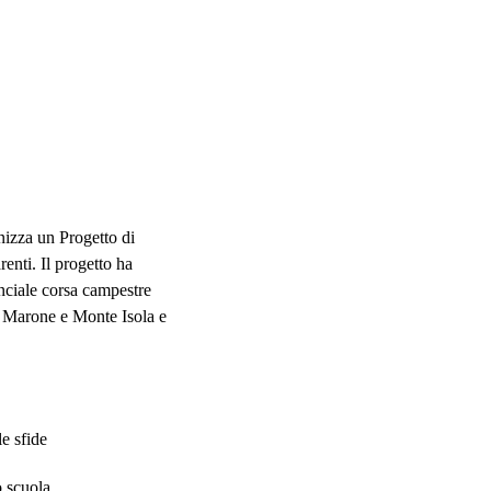
nizza un Progetto di
ti. Il progetto ha
inciale corsa campestre
, Marone e Monte Isola e
le sfide
o scuola