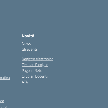
Novità
News
Gli eventi
Registro elettronico
Circolari Famiglie
Pago in Rete
Circolari Docenti
rmativa
ATA
ida
maria