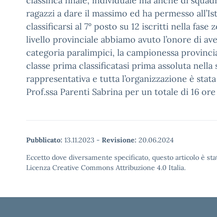
classifica finale, individuale ma anche di squadr
ragazzi a dare il massimo ed ha permesso all’Ist
classificarsi al 7° posto su 12 iscritti nella fase
livello provinciale abbiamo avuto l’onore di aver
categoria paralimpici, la campionessa provincia
classe prima classificatasi prima assoluta nella 
rappresentativa e tutta l’organizzazione è stata
Prof.ssa Parenti Sabrina per un totale di 16 or
Pubblicato:
13.11.2023
-
Revisione:
20.06.2024
Eccetto dove diversamente specificato, questo articolo è stat
Licenza Creative Commons Attribuzione 4.0 Italia.