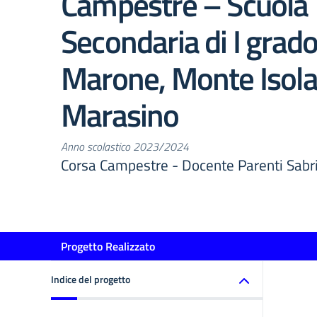
Campestre – Scuola
Secondaria di I grado
Marone, Monte Isola
Marasino
Anno scolastico 2023/2024
Corsa Campestre - Docente Parenti Sabr
Progetto Realizzato
Indice del progetto