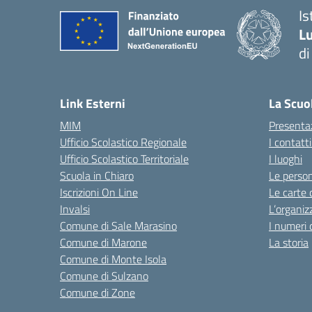
Is
Lu
di
— 
Link Esterni
La Scuo
MIM
Presenta
Ufficio Scolastico Regionale
I contatt
Ufficio Scolastico Territoriale
I luoghi
Scuola in Chiaro
Le perso
Iscrizioni On Line
Le carte 
Invalsi
L’organiz
Comune di Sale Marasino
I numeri 
Comune di Marone
La storia
Comune di Monte Isola
Comune di Sulzano
Comune di Zone