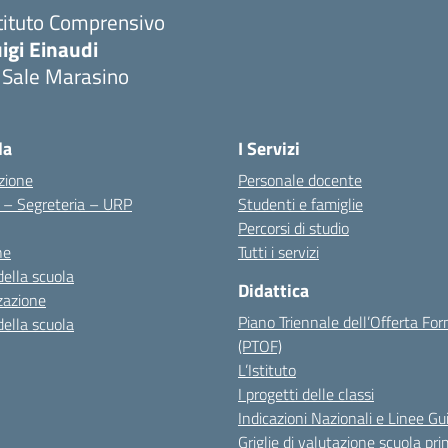
tituto Comprensivo
igi Einaudi
 Sale Marasino
Visita la pagina iniziale della scuola
la
I Servizi
zione
Personale docente
i – Segreteria – URP
Studenti e famiglie
Percorsi di studio
ne
Tutti i servizi
della scuola
Didattica
zazione
Piano Triennale dell’Offerta Fo
della scuola
(PTOF)
L’Istituto
I progetti delle classi
Indicazioni Nazionali e Linee Gu
Griglie di valutazione scuola pri