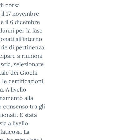
di corsa
 il 17 novembre
 e il 6 dicembre
alunni per la fase
ionati all’interno
orie di pertinenza.
cipare a riunioni
scia, selezionare
rtale dei Giochi
le certificazioni
. A livello
enamento alla
o consenso tra gli
ionati. E stata
ia a livello
aticosa. La