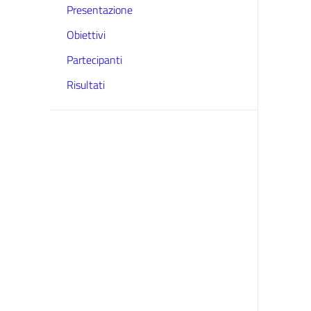
Presentazione
Obiettivi
Partecipanti
Risultati