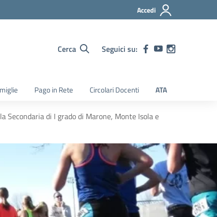
Accedi
Cerca
Seguici su:
amiglie
Pago in Rete
Circolari Docenti
ATA
 Secondaria di I grado di Marone, Monte Isola e