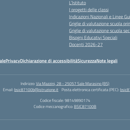
L’Istituto
I progetti delle classi
Indicazioni Nazionali e Linee Gu
Griglie di valutazione scuola pri
Griglie di valutazione scuola se
Bisogni Educativi Speciali
Docenti 2026-27
ale
Privacy
Dichiarazione di accessibilità
Sicurezza
Note legali
Indirizzo:
Via Mazzini, 28 - 25057 Sale Marasino (BS)
Email:
bsic87100b@istruzione.it
Posta elettronica certificata (PEC):
bsic8
Codice fiscale: 98149890174
Codice meccanografico:
BSIC87100B