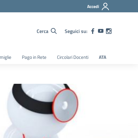
Accedi
Cerca
Seguici su:
amiglie
Pago in Rete
Circolari Docenti
ATA