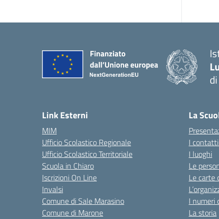
Is
Lu
di
— 
Link Esterni
La Scuo
MIM
Presenta
Ufficio Scolastico Regionale
I contatt
Ufficio Scolastico Territoriale
I luoghi
Scuola in Chiaro
Le perso
Iscrizioni On Line
Le carte 
Invalsi
L’organiz
Comune di Sale Marasino
I numeri 
Comune di Marone
La storia