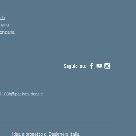
ida
maria
condaria
Seguici su:
7100b@pec.istruzione.it
Idea e progetto di Designers Italia