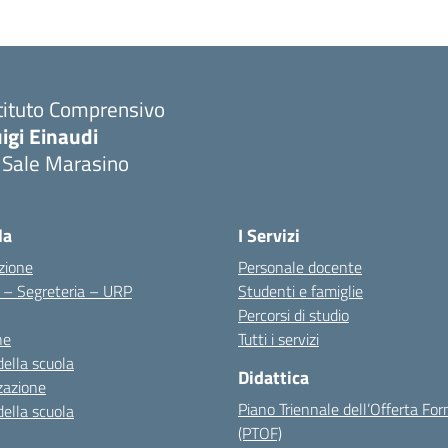
tituto Comprensivo
igi Einaudi
 Sale Marasino
Visita la pagina iniziale della scuola
la
I Servizi
zione
Personale docente
i – Segreteria – URP
Studenti e famiglie
Percorsi di studio
ne
Tutti i servizi
della scuola
Didattica
zazione
Piano Triennale dell’Offerta Fo
della scuola
(PTOF)