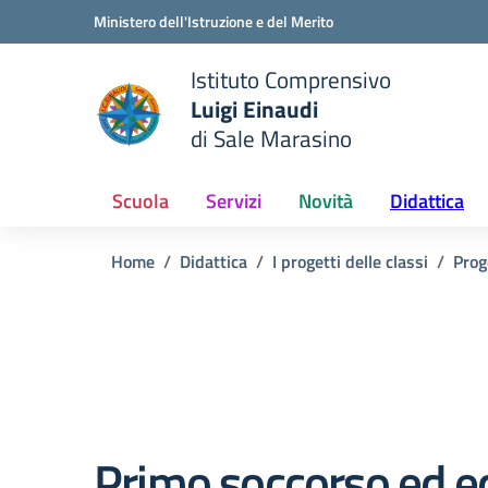
Vai ai contenuti
Vai al menu di navigazione
Vai al footer
Ministero dell'Istruzione e del Merito
Istituto Comprensivo
Luigi Einaudi
e della scuola
di Sale Marasino
— Visita la pagina iniziale del
Scuola
Servizi
Novità
Didattica
Home
Didattica
I progetti delle classi
Prog
Primo soccorso ed e