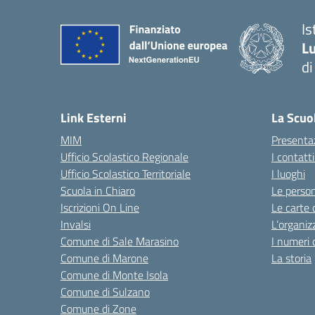
Is
Lu
di
— 
Link Esterni
La Scuo
MIM
Presenta
Ufficio Scolastico Regionale
I contatt
Ufficio Scolastico Territoriale
I luoghi
Scuola in Chiaro
Le perso
Iscrizioni On Line
Le carte 
Invalsi
L’organiz
Comune di Sale Marasino
I numeri 
Comune di Marone
La storia
Comune di Monte Isola
Comune di Sulzano
Comune di Zone