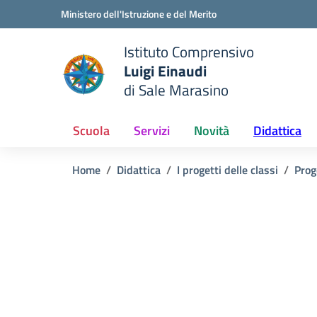
Vai ai contenuti
Vai al menu di navigazione
Vai al footer
Ministero dell'Istruzione e del Merito
Istituto Comprensivo
Luigi Einaudi
e della scuola
di Sale Marasino
— Visita la pagina iniziale del
Scuola
Servizi
Novità
Didattica
Home
Didattica
I progetti delle classi
Prog