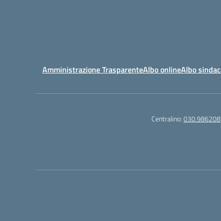
Amministrazione Trasparente
Albo online
Albo sindac
Centralino:
030.986208