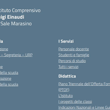
tituto Comprensivo
igi Einaudi
 Sale Marasino
Visita la pagina iniziale della scuola
la
I Servizi
zione
Personale docente
i – Segreteria – URP
Studenti e famiglie
Percorsi di studio
ne
Tutti i servizi
della scuola
Didattica
zazione
Piano Triennale dell’Offerta Fo
della scuola
(PTOF)
L’Istituto
I progetti delle classi
Indicazioni Nazionali e Linee Gu