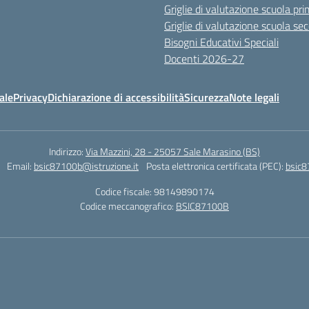
Griglie di valutazione scuola pri
Griglie di valutazione scuola se
Bisogni Educativi Speciali
Docenti 2026-27
ale
Privacy
Dichiarazione di accessibilità
Sicurezza
Note legali
Indirizzo:
Via Mazzini, 28 - 25057 Sale Marasino (BS)
Email:
bsic87100b@istruzione.it
Posta elettronica certificata (PEC):
bsic8
Codice fiscale: 98149890174
Codice meccanografico:
BSIC87100B