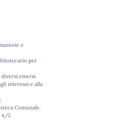
imazione e
ibliotecario per
 diversi emersi
li interessi e alla
;
lioteca Comunale.
i 4/5