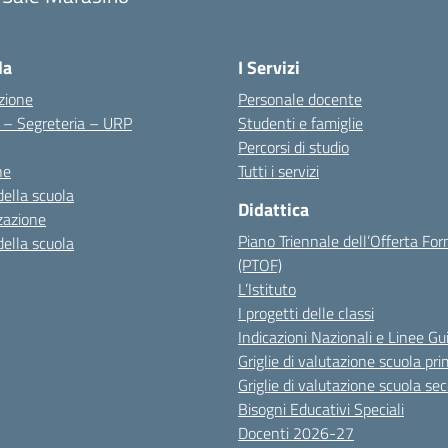
Visita la pagina iniziale della scuola
la
I Servizi
zione
Personale docente
i – Segreteria – URP
Studenti e famiglie
Percorsi di studio
ne
Tutti i servizi
della scuola
Didattica
zazione
Piano Triennale dell’Offerta Fo
della scuola
(PTOF)
L’Istituto
I progetti delle classi
Indicazioni Nazionali e Linee Gu
Griglie di valutazione scuola pri
Griglie di valutazione scuola se
Bisogni Educativi Speciali
Docenti 2026-27