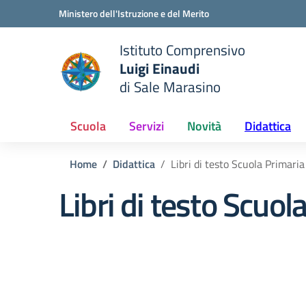
Vai ai contenuti
Vai al menu di navigazione
Vai al footer
Ministero dell'Istruzione e del Merito
Istituto Comprensivo
Luigi Einaudi
e della scuola
di Sale Marasino
— Visita la pagina iniziale del
Scuola
Servizi
Novità
Didattica
Home
Didattica
Libri di testo Scuola Primaria
Libri di testo Scuol