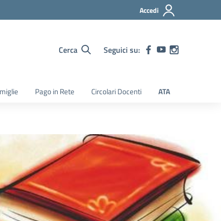
Accedi
Cerca
Seguici su:
amiglie
Pago in Rete
Circolari Docenti
ATA