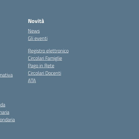
Novità
News
Gli eventi
Registro elettronico
Circolari Famiglie
Pago in Rete
Circolari Docenti
rmativa
ATA
ida
maria
condaria