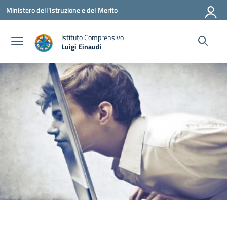
Vai ai contenuti
Vai al menu di navigazione
Vai al footer
Ministero dell'Istruzione e del Merito
Istituto Comprensivo
Luigi Einaudi
— Visita la pagina iniziale della scuola