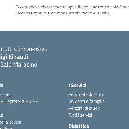
Eccetto dove diversamente specificato, questo articolo è stat
Licenza Creative Commons Attribuzione 4.0 Italia.
tituto Comprensivo
igi Einaudi
 Sale Marasino
Visita la pagina iniziale della scuola
la
I Servizi
zione
Personale docente
i – Segreteria – URP
Studenti e famiglie
Percorsi di studio
ne
Tutti i servizi
della scuola
Didattica
zazione