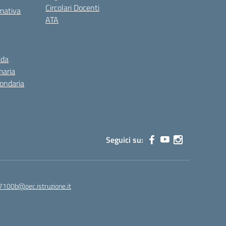
Circolari Docenti
rmativa
ATA
ida
maria
condaria
Seguici su:
7100b@pec.istruzione.it