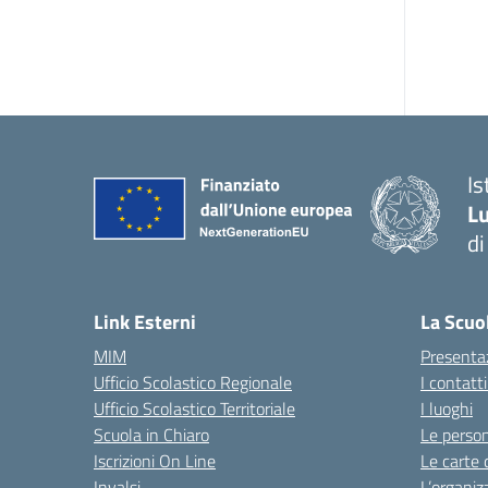
Is
Lu
di
— 
Link Esterni
La Scuo
MIM
Presenta
Ufficio Scolastico Regionale
I contatt
Ufficio Scolastico Territoriale
I luoghi
Scuola in Chiaro
Le perso
Iscrizioni On Line
Le carte 
Invalsi
L’organiz