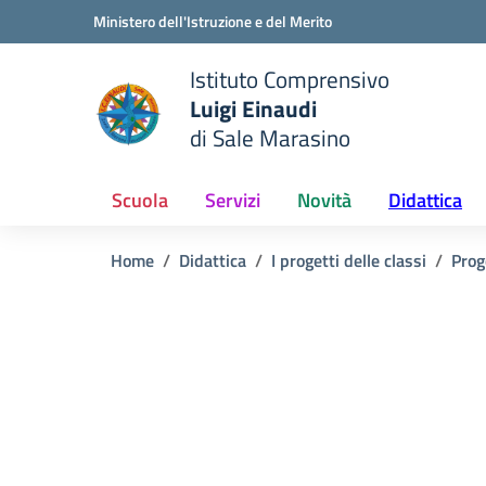
Vai ai contenuti
Vai al menu di navigazione
Vai al footer
Ministero dell'Istruzione e del Merito
Istituto Comprensivo
Luigi Einaudi
e della scuola
di Sale Marasino
— Visita la pagina iniziale del
Scuola
Servizi
Novità
Didattica
Home
Didattica
I progetti delle classi
Prog