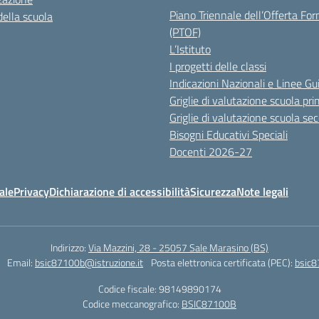
Piano Triennale dell’Offerta Fo
della scuola
(PTOF)
L’Istituto
I progetti delle classi
Indicazioni Nazionali e Linee Gu
Griglie di valutazione scuola pri
Griglie di valutazione scuola se
Bisogni Educativi Speciali
Docenti 2026-27
ale
Privacy
Dichiarazione di accessibilità
Sicurezza
Note legali
Indirizzo:
Via Mazzini, 28 - 25057 Sale Marasino (BS)
Email:
bsic87100b@istruzione.it
Posta elettronica certificata (PEC):
bsic8
Codice fiscale: 98149890174
Codice meccanografico:
BSIC87100B