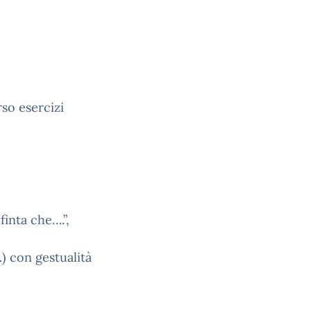
rso esercizi
finta che….”,
…) con gestualità