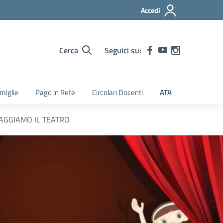
Accedi
Cerca
Seguici su:
amiglie
Pago in Rete
Circolari Docenti
ATA
AGGIAMO IL TEATRO