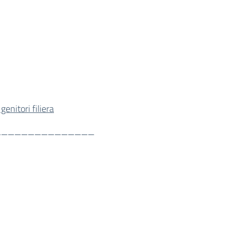
enitori filiera
_______________