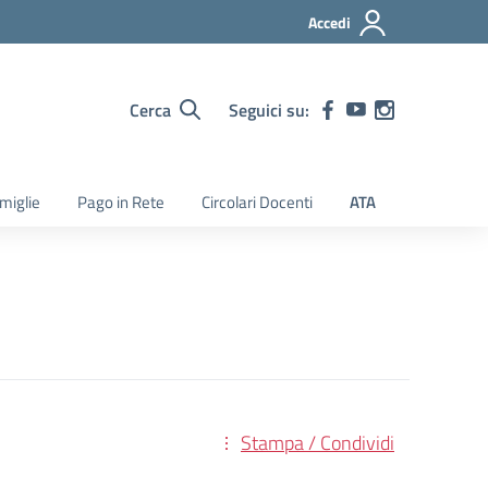
Accedi
Cerca
Seguici su:
amiglie
Pago in Rete
Circolari Docenti
ATA
Stampa / Condividi