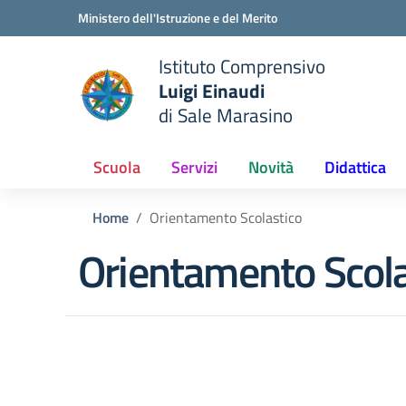
Vai ai contenuti
Vai al menu di navigazione
Vai al footer
Ministero dell'Istruzione e del Merito
Istituto Comprensivo
Luigi Einaudi
e della scuola
di Sale Marasino
— Visita la pagina iniziale del
Scuola
Servizi
Novità
Didattica
Home
Orientamento Scolastico
Orientamento Scola