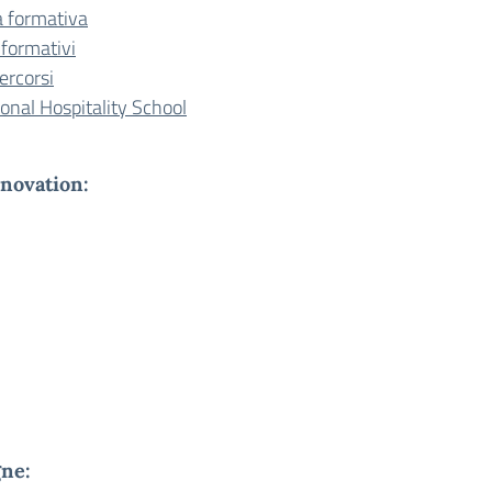
a formativa
 formativi
ercorsi
onal Hospitality School
nnovation:
gne: