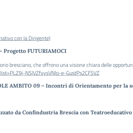
rmativo con la Dirigente)
vo – Progetto FUTURIAMOCI
torio bresciano, che offrono una visione chiara delle opportun
t?list=PLZ9j-NSlVZfvysVNlo-e-GustPs2CFSVZ
E AMBITO 09 – Incontri di Orientamento per la sce
zzato da Confindustria Brescia con Teatroeducativo