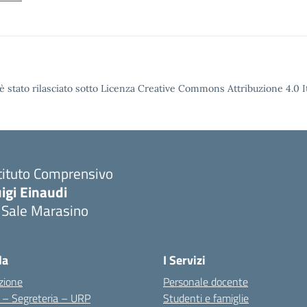
è stato rilasciato sotto Licenza Creative Commons Attribuzione 4.0 It
tituto Comprensivo
igi Einaudi
 Sale Marasino
Visita la pagina iniziale della scuola
la
I Servizi
zione
Personale docente
i – Segreteria – URP
Studenti e famiglie