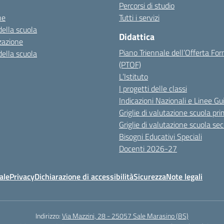
Percorsi di studio
ne
Tutti i servizi
della scuola
Didattica
zazione
Piano Triennale dell’Offerta Fo
della scuola
(PTOF)
L’Istituto
I progetti delle classi
Indicazioni Nazionali e Linee Gu
Griglie di valutazione scuola pri
Griglie di valutazione scuola se
Bisogni Educativi Speciali
Docenti 2026-27
ale
Privacy
Dichiarazione di accessibilità
Sicurezza
Note legali
Indirizzo:
Via Mazzini, 28 - 25057 Sale Marasino (BS)