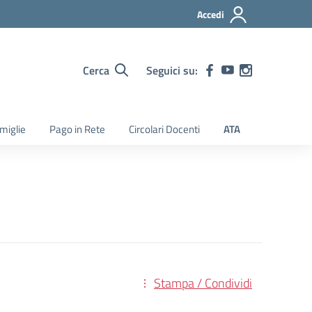
Accedi
Cerca
Seguici su:
amiglie
Pago in Rete
Circolari Docenti
ATA
Stampa / Condividi