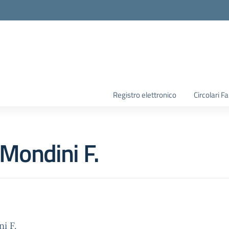
la scuola
Registro elettronico
Circolari F
 Mondini F.
i F.