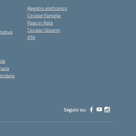
Registro elettronico
Circolari Famiglie
Pago in Rete
Circolari Docenti
rmativa
ATA
ida
maria
condaria
Seguici su: