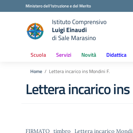
Vai ai contenuti
Vai al menu di navigazione
Vai al footer
Ministero dell'Istruzione e del Merito
Istituto Comprensivo
Luigi Einaudi
e della scuola
di Sale Marasino
— Visita la pagina iniziale del
Scuola
Servizi
Novità
Didattica
Home
Lettera incarico ins Mondini F.
Lettera incarico ins
FIRMATO_timbro_Lettera incarico Mondin