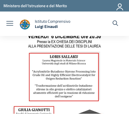
Vai ai contenuti
Vai al menu di navigazione
Vai al footer
Ministero dell'Istruzione e del Merito
Istituto Comprensivo
Luigi Einaudi
— Visita la pagina iniziale della scuola