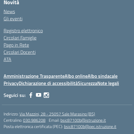
Novità
News
Gli eventi
Registro elettronico
Circolari Famiglie
Pago in Rete
Circolari Docenti
ATA
Amministrazione Trasparente
Albo online
Albo sindacale
Privacy
Dichiarazione di accessibilità
Sicurezza
Note legali
Seguici su:
Indirizzo:
Via Mazzini, 28 - 25057 Sale Marasino (BS)
Centralino:
030.986208
Email:
bsic87100b@istruzione.it
Posta elettronica certificata (PEC):
bsic87100b@pec.istruzione.it