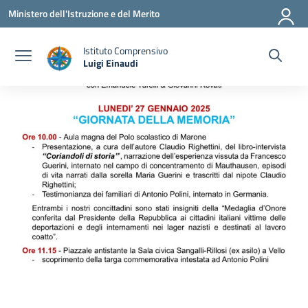
Vai ai contenuti
Vai al menu di navigazione
Vai al footer
Ministero dell'Istruzione e del Merito
Istituto Comprensivo
Luigi Einaudi
— Visita la pagina iniziale della scuola