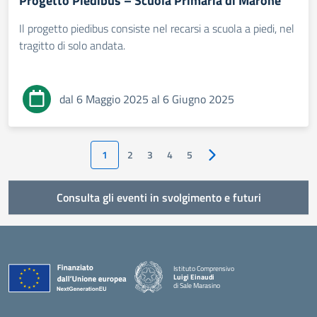
Progetto Piedibus – Scuola Primaria di Marone
Il progetto piedibus consiste nel recarsi a scuola a piedi, nel
tragitto di solo andata.
dal 6 Maggio 2025 al 6 Giugno 2025
1
2
3
4
5
Pagina successiva
Consulta gli eventi in svolgimento e futuri
Istituto Comprensivo
Luigi Einaudi
di Sale Marasino
— Visita la pagina iniziale della scuola