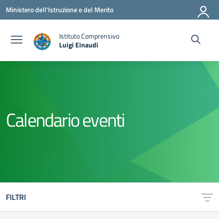
Vai ai contenuti
Vai al menu di navigazione
Vai al footer
Ministero dell'Istruzione e del Merito
Istituto Comprensivo
Luigi Einaudi
— Visita la pagina iniziale della scuola
Calendario eventi
FILTRI