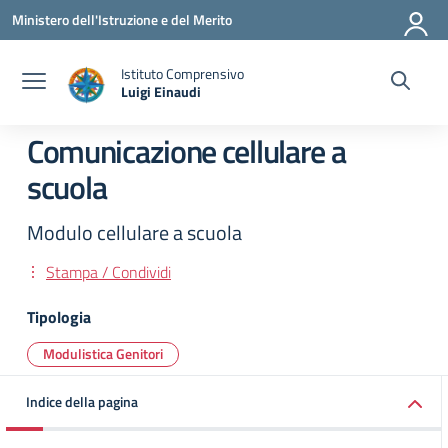
Vai ai contenuti
Vai al menu di navigazione
Vai al footer
Ministero dell'Istruzione e del Merito
Istituto Comprensivo
Luigi Einaudi
— Visita la pagina iniziale della scuola
Comunicazione cellulare a
scuola
Modulo cellulare a scuola
Stampa / Condividi
Tipologia
Modulistica Genitori
Indice della pagina