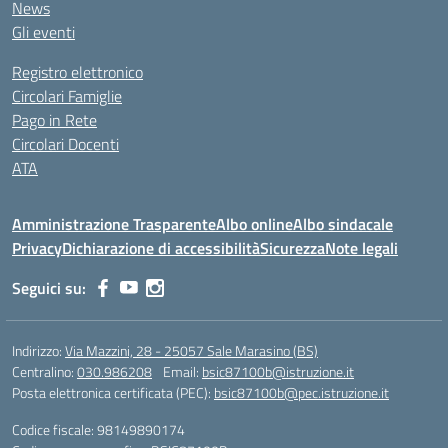
News
Gli eventi
Registro elettronico
Circolari Famiglie
Pago in Rete
Circolari Docenti
ATA
Amministrazione Trasparente
Albo online
Albo sindacale
Privacy
Dichiarazione di accessibilità
Sicurezza
Note legali
Seguici su:
Indirizzo:
Via Mazzini, 28 - 25057 Sale Marasino (BS)
Centralino:
030.986208
Email:
bsic87100b@istruzione.it
Posta elettronica certificata (PEC):
bsic87100b@pec.istruzione.it
Codice fiscale: 98149890174