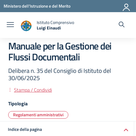
Vai ai contenuti
Vai al menu di navigazione
Vai al footer
Ministero dell'Istruzione e del Merito
Istituto Comprensivo
Luigi Einaudi
— Visita la pagina iniziale della scuola
Manuale per la Gestione dei
Flussi Documentali
Delibera n. 35 del Consiglio di Istituto del
30/06/2025
Stampa / Condividi
Tipologia
Regolamenti amministrativi
Indice della pagina